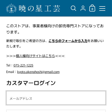
ショッピングカ
{"title"=>"アカウント",
0
コンテンツへスキップ
このストアは、事業者様向けの卸売専門ストアになってお
ります。
新規で取引をご希望の方は、
こちらのフォームから入力
をお願いい
たします。
≫≫≫
個人様向けサイトはこちら
≪≪≪
Tel：
075-221-1225
Email：
kyoto.akenohoshi@gmail.com
カスタマーログイン