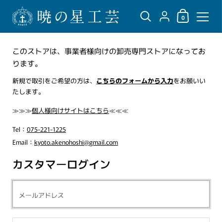
ショッピングカ
{"title"=>"アカウント",
0
コンテンツへスキップ
このストアは、事業者様向けの卸売専門ストアになってお
ります。
新規で取引をご希望の方は、
こちらのフォームから入力
をお願いい
たします。
≫≫≫
個人様向けサイトはこちら
≪≪≪
Tel：
075-221-1225
Email：
kyoto.akenohoshi@gmail.com
カスタマーログイン