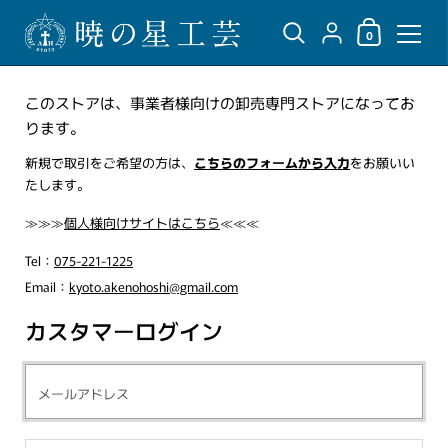
ショッピングカ
{"title"=>"アカウント",
0
コンテンツへスキップ
このストアは、事業者様向けの卸売専門ストアになってお
ります。
新規で取引をご希望の方は、
こちらのフォームから入力
をお願いい
たします。
≫≫≫
個人様向けサイトはこちら
≪≪≪
Tel：
075-221-1225
Email：
kyoto.akenohoshi@gmail.com
カスタマーログイン