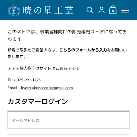
ショッピングカ
{"title"=>"アカウント",
0
コンテンツへスキップ
このストアは、事業者様向けの卸売専門ストアになってお
ります。
新規で取引をご希望の方は、
こちらのフォームから入力
をお願いい
たします。
≫≫≫
個人様向けサイトはこちら
≪≪≪
Tel：
075-221-1225
Email：
kyoto.akenohoshi@gmail.com
カスタマーログイン