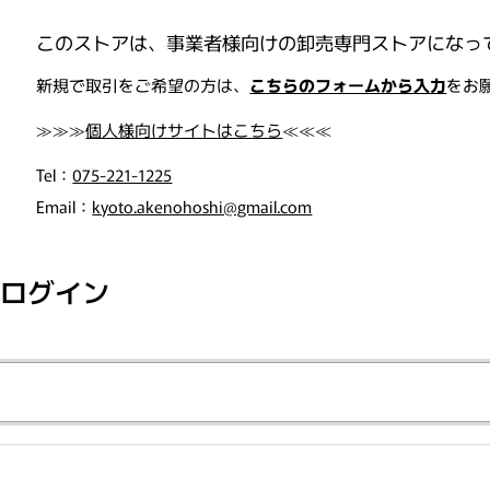
このストアは、事業者様向けの卸売専門ストアになっ
, "orders"=>"注文"}
新規で取引をご希望の方は、
こちらのフォームから入力
をお
≫≫≫
個人様向けサイトはこちら
≪≪≪
Tel：
075-221-1225
Email：
kyoto.akenohoshi@gmail.com
ログイン