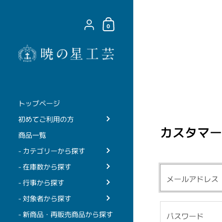
コンテンツへスキップ
ショッピングカート
{"title"=>"アカウント", "addresses"=>"住所"
0
トップページ
初めてご利用の方
カスタマー
商品一覧
- カテゴリーから探す
- 在庫数から探す
- 行事から探す
- 対象者から探す
- 新商品・再販売商品から探す