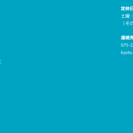
定休
土曜
（そ
連絡
075-2
kyoto
ー