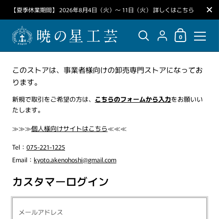
閉じる
【夏季休業期間】 2026年8月4日（火）～ 11日（火） 詳しくはこちら
ショッピングカ
{"title"=>"アカウント",
0
コンテンツへスキップ
このストアは、事業者様向けの卸売専門ストアになってお
ります。
新規で取引をご希望の方は、
こちらのフォームから入力
をお願いい
たします。
≫≫≫
個人様向けサイトはこちら
≪≪≪
Tel：
075-221-1225
Email：
kyoto.akenohoshi@gmail.com
カスタマーログイン