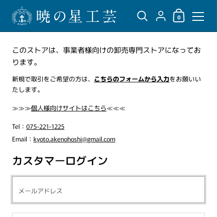
ショッピングカ
{"title"=>"アカウント",
0
コンテンツへスキップ
このストアは、事業者様向けの卸売専門ストアになってお
ります。
新規で取引をご希望の方は、
こちらのフォームから入力
をお願いい
たします。
≫≫≫
個人様向けサイトはこちら
≪≪≪
Tel：
075-221-1225
Email：
kyoto.akenohoshi@gmail.com
カスタマーログイン