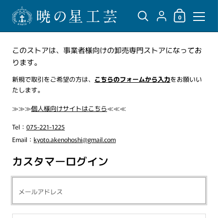
ショッピングカ
{"title"=>"アカウント",
0
コンテンツへスキップ
このストアは、事業者様向けの卸売専門ストアになってお
ります。
新規で取引をご希望の方は、
こちらのフォームから入力
をお願いい
たします。
≫≫≫
個人様向けサイトはこちら
≪≪≪
Tel：
075-221-1225
Email：
kyoto.akenohoshi@gmail.com
カスタマーログイン