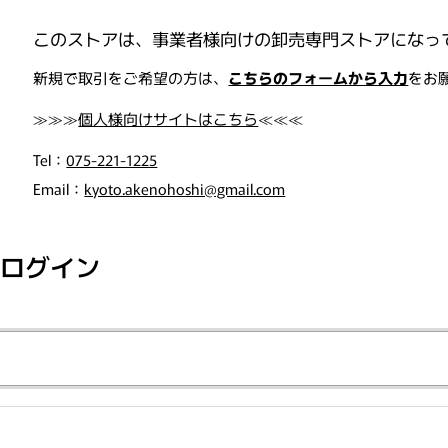
このストアは、事業者様向けの卸売専門ストアになっ
, "orders"=>"注文"}
新規で取引をご希望の方は、
こちらのフォームから入力
をお
≫≫≫
個人様向けサイトはこちら
≪≪≪
Tel：
075-221-1225
Email：
kyoto.akenohoshi@gmail.com
ログイン