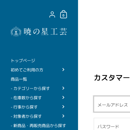
コンテンツへスキップ
ショッピングカート
{"title"=>"アカウント", "addresses"=>"住所"
0
トップページ
初めてご利用の方
カスタマー
商品一覧
- カテゴリーから探す
- 在庫数から探す
- 行事から探す
- 対象者から探す
- 新商品・再販売商品から探す