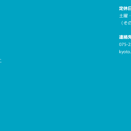
定休
土曜
（そ
連絡
075-2
kyoto
ー