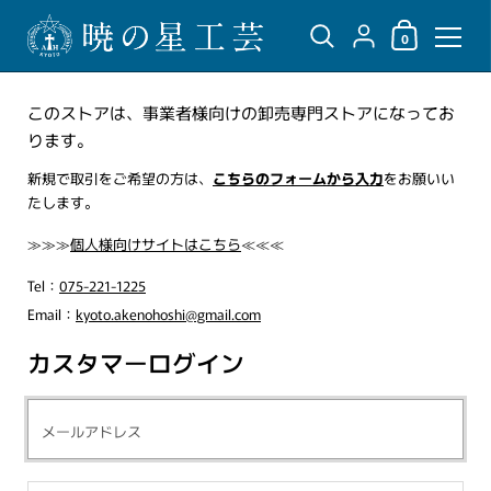
ショッピングカ
{"title"=>"アカウント",
0
コンテンツへスキップ
このストアは、事業者様向けの卸売専門ストアになってお
ります。
新規で取引をご希望の方は、
こちらのフォームから入力
をお願いい
たします。
≫≫≫
個人様向けサイトはこちら
≪≪≪
Tel：
075-221-1225
Email：
kyoto.akenohoshi@gmail.com
カスタマーログイン