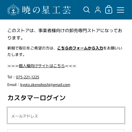
ショッピングカ
{"title"=>"アカウント",
0
コンテンツへスキップ
このストアは、事業者様向けの卸売専門ストアになってお
ります。
新規で取引をご希望の方は、
こちらのフォームから入力
をお願いい
たします。
≫≫≫
個人様向けサイトはこちら
≪≪≪
Tel：
075-221-1225
Email：
kyoto.akenohoshi@gmail.com
カスタマーログイン