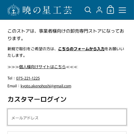
ショッピングカ
{"title"=>"アカウント",
0
コンテンツへスキップ
このストアは、事業者様向けの卸売専門ストアになってお
ります。
新規で取引をご希望の方は、
こちらのフォームから入力
をお願いい
たします。
≫≫≫
個人様向けサイトはこちら
≪≪≪
Tel：
075-221-1225
Email：
kyoto.akenohoshi@gmail.com
カスタマーログイン