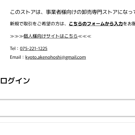
このストアは、事業者様向けの卸売専門ストアになっ
, "orders"=>"注文"}
新規で取引をご希望の方は、
こちらのフォームから入力
をお
≫≫≫
個人様向けサイトはこちら
≪≪≪
Tel：
075-221-1225
Email：
kyoto.akenohoshi@gmail.com
ログイン