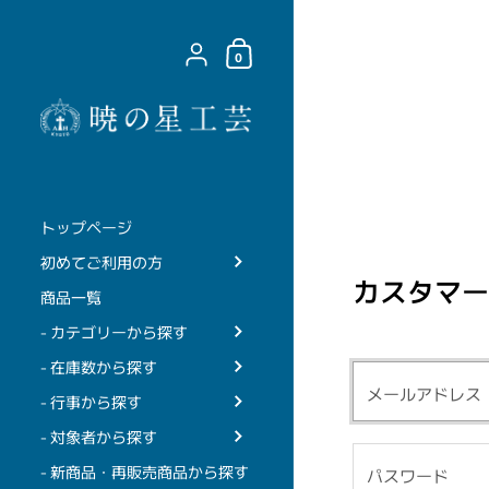
コンテンツへスキップ
ショッピングカート
{"title"=>"アカウント", "addresses"=>"住所"
0
トップページ
初めてご利用の方
カスタマー
商品一覧
- カテゴリーから探す
- 在庫数から探す
- 行事から探す
- 対象者から探す
- 新商品・再販売商品から探す