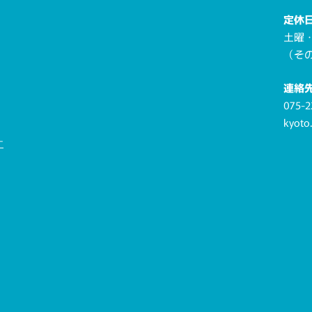
定休
土曜
（そ
連絡
075-2
kyoto
ー