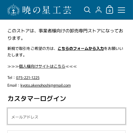
ショッピングカ
{"title"=>"アカウント",
0
コンテンツへスキップ
このストアは、事業者様向けの卸売専門ストアになってお
ります。
新規で取引をご希望の方は、
こちらのフォームから入力
をお願いい
たします。
≫≫≫
個人様向けサイトはこちら
≪≪≪
Tel：
075-221-1225
Email：
kyoto.akenohoshi@gmail.com
カスタマーログイン