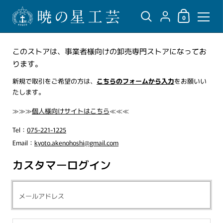
ショッピングカ
{"title"=>"アカウント",
0
コンテンツへスキップ
このストアは、事業者様向けの卸売専門ストアになってお
ります。
新規で取引をご希望の方は、
こちらのフォームから入力
をお願いい
たします。
≫≫≫
個人様向けサイトはこちら
≪≪≪
Tel：
075-221-1225
Email：
kyoto.akenohoshi@gmail.com
カスタマーログイン