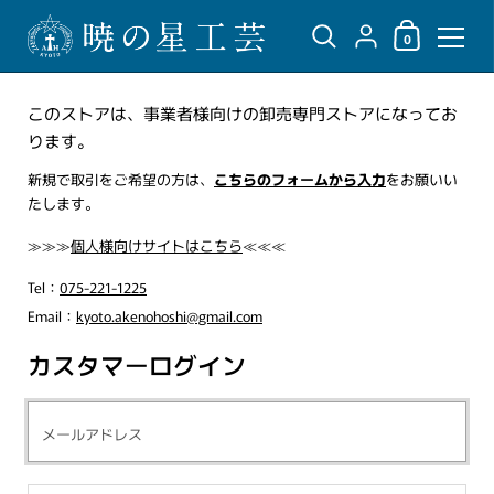
ショッピングカ
{"title"=>"アカウント",
0
コンテンツへスキップ
このストアは、事業者様向けの卸売専門ストアになってお
ります。
新規で取引をご希望の方は、
こちらのフォームから入力
をお願いい
たします。
≫≫≫
個人様向けサイトはこちら
≪≪≪
Tel：
075-221-1225
Email：
kyoto.akenohoshi@gmail.com
カスタマーログイン