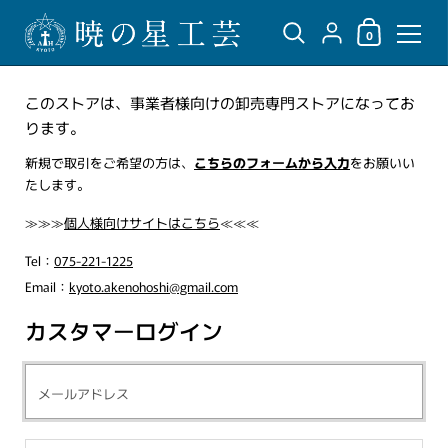
ショッピングカ
{"title"=>"アカウント",
0
コンテンツへスキップ
このストアは、事業者様向けの卸売専門ストアになってお
ります。
新規で取引をご希望の方は、
こちらのフォームから入力
をお願いい
たします。
≫≫≫
個人様向けサイトはこちら
≪≪≪
Tel：
075-221-1225
Email：
kyoto.akenohoshi@gmail.com
カスタマーログイン