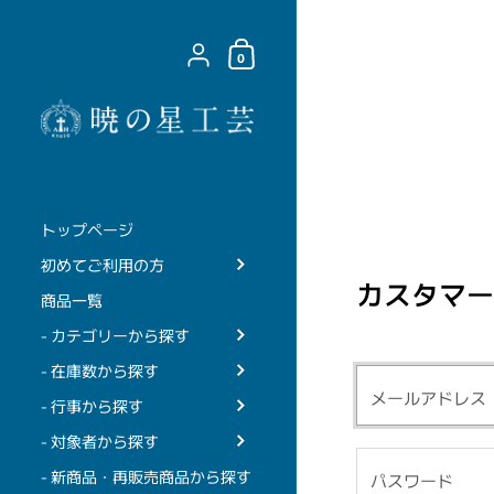
コンテンツへスキップ
ショッピングカート
{"title"=>"アカウント", "addresses"=>"住所"
0
トップページ
初めてご利用の方
カスタマー
商品一覧
- カテゴリーから探す
- 在庫数から探す
- 行事から探す
- 対象者から探す
- 新商品・再販売商品から探す