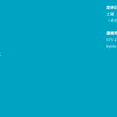
定休
土曜
（そ
連絡
075-2
kyoto
ー