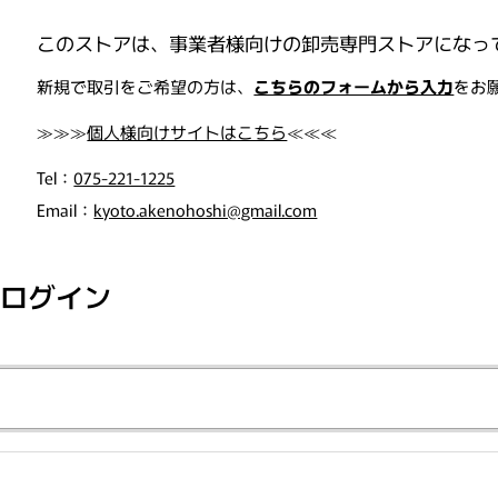
このストアは、事業者様向けの卸売専門ストアになっ
, "orders"=>"注文"}
新規で取引をご希望の方は、
こちらのフォームから入力
をお
≫≫≫
個人様向けサイトはこちら
≪≪≪
Tel：
075-221-1225
Email：
kyoto.akenohoshi@gmail.com
ログイン