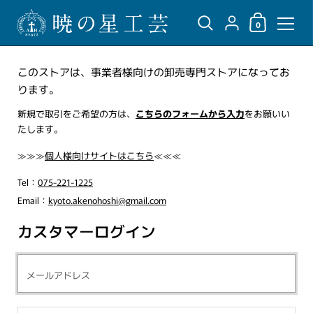
ショッピングカ
{"title"=>"アカウント",
0
コンテンツへスキップ
このストアは、事業者様向けの卸売専門ストアになってお
ります。
新規で取引をご希望の方は、
こちらのフォームから入力
をお願いい
たします。
≫≫≫
個人様向けサイトはこちら
≪≪≪
Tel：
075-221-1225
Email：
kyoto.akenohoshi@gmail.com
カスタマーログイン