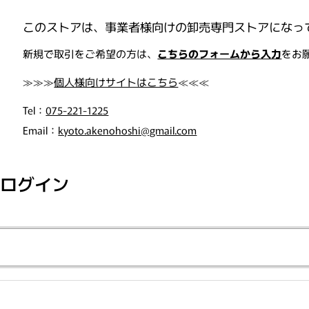
このストアは、事業者様向けの卸売専門ストアになっ
, "orders"=>"注文"}
新規で取引をご希望の方は、
こちらのフォームから入力
をお
≫≫≫
個人様向けサイトはこちら
≪≪≪
Tel：
075-221-1225
Email：
kyoto.akenohoshi@gmail.com
ログイン