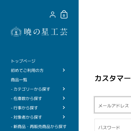
コンテンツへスキップ
ショッピングカート
{"title"=>"アカウント", "addresses"=>"住所"
0
トップページ
初めてご利用の方
カスタマー
商品一覧
- カテゴリーから探す
- 在庫数から探す
- 行事から探す
- 対象者から探す
- 新商品・再販売商品から探す