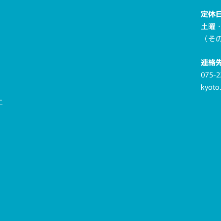
定休
土曜
（そ
連絡
075-2
kyoto
ー