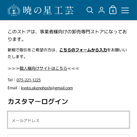
ショッピングカ
{"title"=>"アカウント",
0
コンテンツへスキップ
このストアは、事業者様向けの卸売専門ストアになってお
ります。
新規で取引をご希望の方は、
こちらのフォームから入力
をお願いい
たします。
≫≫≫
個人様向けサイトはこちら
≪≪≪
Tel：
075-221-1225
Email：
kyoto.akenohoshi@gmail.com
カスタマーログイン